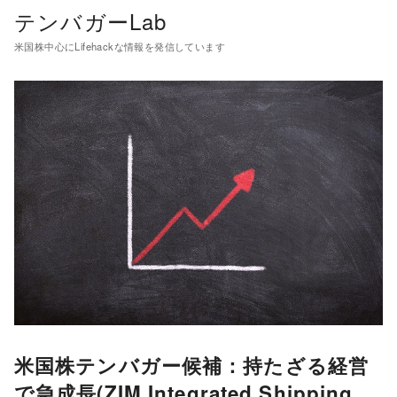
テンバガーLab
米国株中心にLifehackな情報を発信しています
米国株テンバガー候補：持たざる経営
で急成長(ZIM Integrated Shipping